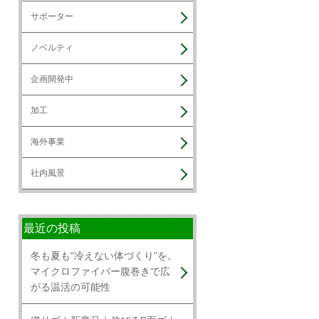
サポーター
ノベルティ
企画開発中
加工
海外事業
社内風景
最近の投稿
冬も夏も“冷えない体づくり”を。
マイクロファイバー腹巻きで広
がる温活の可能性