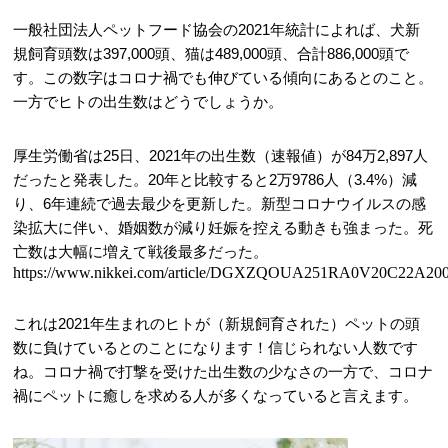
一般社団法人ペットフード協会の2021年統計によれば、犬新
規飼育頭数は397,000頭、猫は489,000頭、合計886,000頭で
す。この数字はコロナ禍でも伸びている傾向にあるとのこと。
一方でヒトの出生数はどうでしょうか。
厚生労働省は25日、2021年の出生数（速報値）が84万2,897人
だったと発表した。20年と比較すると2万9786人（3.4%）減
り、6年連続で過去最少を更新した。新型コロナウイルスの感
染拡大に伴い、婚姻数が減り妊娠を控える動きも強まった。死
亡数は大幅に増えて戦後最多だった。
https://www.nikkei.com/article/DGXZQOUA251RA0V20C22A200
これは2021年生まれのヒトが（新規飼育された）ペットの頭
数に負けているとのことになります！信じられない人数です
ね。コロナ禍で打撃を受けた出生数の少なさの一方で、コロナ
禍にペットに癒しを求める人が多くなっていると言えます。