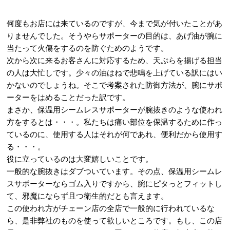
何度もお店には来ているのですが、今まで気が付いたことがあ
りませんでした。そうやらサポーターの目的は、あげ油が腕に
当たって火傷をするのを防ぐためのようです。
次から次に来るお客さんに対応するため、天ぷらを揚げる担当
の人は大忙しです。少々の油はねで悲鳴を上げている訳にはい
かないのでしょうね。そこで考案された防御方法が、腕にサポ
ーターをはめることだった訳です。
まさか、保温用シームレスサポーターが腕抜きのような使われ
方をするとは・・・。私たちは痛い部位を保温するために作っ
ているのに、使用する人はそれが何であれ、便利だから使用す
る・・・。
役に立っているのは大変嬉しいことです。
一般的な腕抜きはダブついています。その点、保温用シームレ
スサポーターならゴム入りですから、腕にピタっとフィットし
て、邪魔にならず且つ衛生的だとも言えます。
この使われ方がチェーン店の全店で一般的に行われているな
ら、是非弊社のものを使って欲しいところです。もし、この店