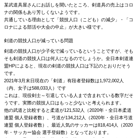
某武道具屋さんにお話しを聞いたところ、剣道具の売上はコロ
ナの関係もあり芳しくないようです。
共通している理由として「競技人口（こども）の減少」・「コ
ロナによる部活や大会の中止」が大きい様です。
剣道の競技人口が減っている問題
剣道の競技人口が少子化で減っているということですが、そも
そも剣道の競技人口は何人になるのでしょうか。全日本剣道連
盟HPによると、現在の剣道の競技人口は下記のとおりだそう
です。
2021年3月末日現在の「剣道」有段者登録数は1,972,002人
（内、女子は588,033人）です
これは、現役剣士～引退している人まで含まれている数字だそ
うです。実際の競技人口はもっと少ないと考えられます。
他の武道と比較すると柔道が121,532人（2020年・全日本柔道
連盟 個人登録者数）、弓道が134,212人（2020年・全日本弓道
連盟 個人登録者数）、最近人気のサッカーは818,414人（2020
年・サッカー協会 選手登録数）となっております。