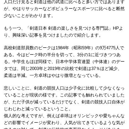
人口だけ見ると剣道は他の武道に比べると多い方ではあります
が、やはりサッカーなどポピュラーなスポーツに比べると断然
少ないことがわかります。
もう一つ、「剣道日本 剣道の楽しさを見つける専門誌」HPよ
り、興味深い記事を見つけましたので紹介します。
高校剣道部員数のピークは1984年（昭和59年）の9万4775人で
ある。今はピーク時の半分を切って、3分の1に近づきつつあ
る。中学生もほぼ同様で、日本中学体育連盟（中体連）のデー
タでは、同じ2003年と2019年の比較で剣道は37％ほど減少、
柔道は半減。一方卓球はやはり微増となっている。
悲しいことに、剣道の競技人口は少子化に比較して少なくなっ
ていることが現状の様です。この記事でも触れられていました
が、ただ子供が減っているだけでなく、剣道の競技人口自体が
じわじわと減っているということ。
個人的な考えですが、例えば卓球はオリンピックや愛ちゃんな
どの影響でイメージが変わり、人気が出てきているような気が