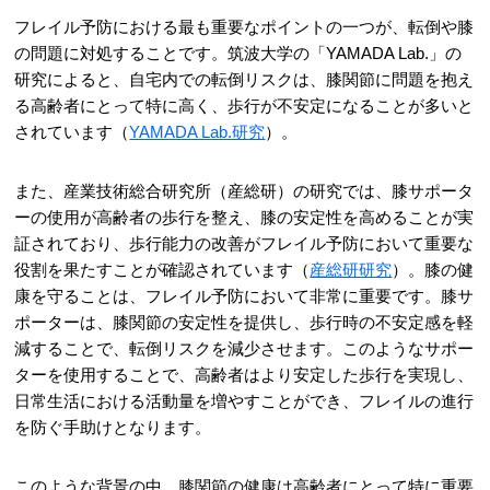
フレイル予防における最も重要なポイントの一つが、転倒や膝
の問題に対処することです。筑波大学の「YAMADA Lab.」の
研究によると、自宅内での転倒リスクは、膝関節に問題を抱え
る高齢者にとって特に高く、歩行が不安定になることが多いと
されています（
YAMADA Lab.研究
）。
また、産業技術総合研究所（産総研）の研究では、膝サポータ
ーの使用が高齢者の歩行を整え、膝の安定性を高めることが実
証されており、歩行能力の改善がフレイル予防において重要な
役割を果たすことが確認されています（
産総研研究
）。膝の健
康を守ることは、フレイル予防において非常に重要です。膝サ
ポーターは、膝関節の安定性を提供し、歩行時の不安定感を軽
減することで、転倒リスクを減少させます。このようなサポー
ターを使用することで、高齢者はより安定した歩行を実現し、
日常生活における活動量を増やすことができ、フレイルの進行
を防ぐ手助けとなります。
このような背景の中、膝関節の健康は高齢者にとって特に重要